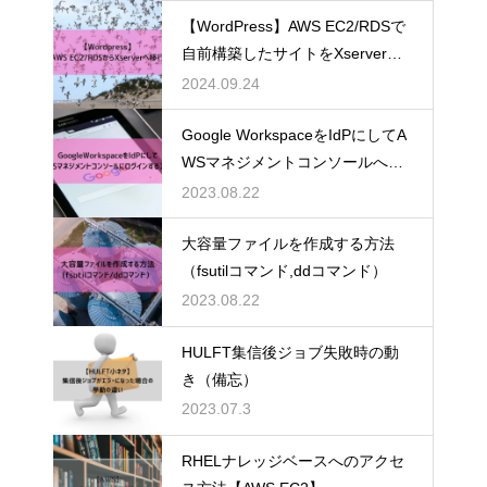
【WordPress】AWS EC2/RDSで
自前構築したサイトをXserverへ
移行した
2024.09.24
Google WorkspaceをIdPにしてA
WSマネジメントコンソールへロ
グイン（画像付き）
2023.08.22
大容量ファイルを作成する方法
（fsutilコマンド,ddコマンド）
2023.08.22
HULFT集信後ジョブ失敗時の動
き（備忘）
2023.07.3
RHELナレッジベースへのアクセ