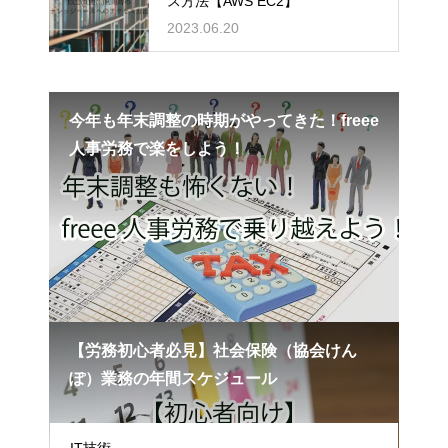
ス方法【AWS EC2】
2023.06.20
今年も年末調整の時期がやってきた！freee
人事労務で楽をしよう！
【労務初心者必見】社会保険（協会けん
ぽ）業務の年間スケジュール
カテゴリー
IT技術