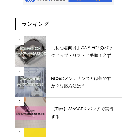
ランキング
1
【初心者向け】AWS EC2のバッ
クアップ・リストア手順！必ず一
度は実施して理解しておこう！
2
RDSのメンテナンスとは何です
か？対応方法は？
3
【Tips】WinSCPをバッチで実行
する
4