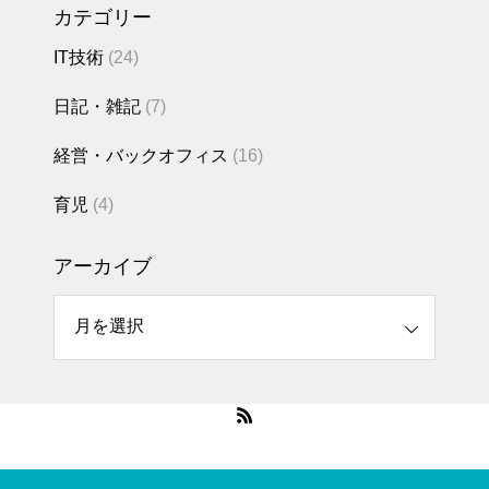
カテゴリー
2023.08.22
IT技術
(24)
大容量ファイル
を作成する方法
日記・雑記
(7)
（fsutilコマンド,
ddコマンド）
経営・バックオフィス
(16)
育児
(4)
2023.07.03
アーカイブ
HULFT集信後ジ
ョブ失敗時の動
イブ
き（備忘）
2023.06.20
RHELナレッジベ