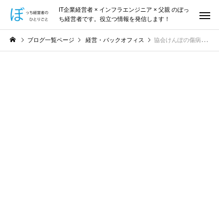
IT企業経営者 × インフラエンジニア × 父親 のぼっ
ち経営者です。役立つ情報を発信します！
ブログ一覧ページ
経営・バックオフィス
協会けんぽの傷病手当金って何？申請方法は？