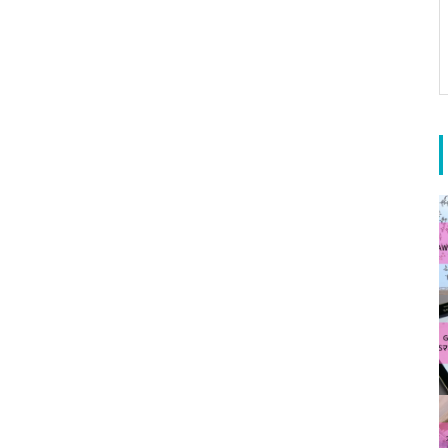
【Tips】WinSCPをバッチで実
行する
【2歳、1歳、0歳】子どもが喜
んだおもちゃたち【プレゼント
にもおすすめ！】