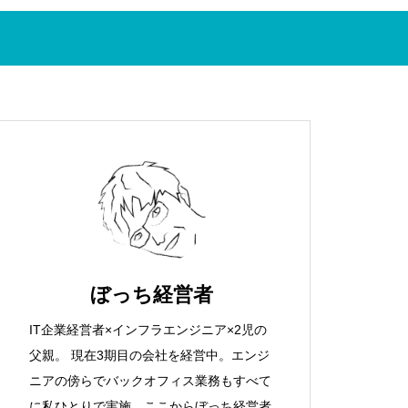
者？
大容量ファイルを作成する方法（f
sutilコマンド,ddコマンド）
勘定科目大全集！迷ったらこ
rpmdbが壊れた場合のリカバリ方
れ！
法
会社を起業しよう！freee会社設
ぼっち経営者
立のサービスがおすすめです！
IT企業経営者×インフラエンジニア×2児の
父親。 現在3期目の会社を経営中。エンジ
ニアの傍らでバックオフィス業務もすべて
に私ひとりで実施。ここからぼっち経営者