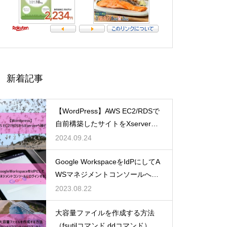
【Tips】JP1/AJS3-Viewをログ
イン画面を省略して起動する
新着記事
子どもと公園に行こう！船橋
【WordPress】AWS EC2/RDSで
市：坪井近隣公園
自前構築したサイトをXserverへ
移行した
2024.09.24
Google WorkspaceをIdPにしてA
WSマネジメントコンソールへロ
グイン（画像付き）
2023.08.22
大容量ファイルを作成する方法
（fsutilコマンド,ddコマンド）