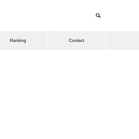
Ranking
Contact
【労務初心者必見】社会保険
（協会けんぽ）業務の年間スケ
ジュール
消費税課税事業者？免税事業