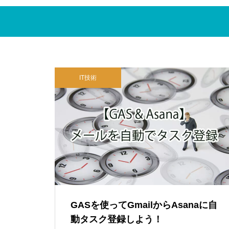
axで住民税を納付する方法！
2023.08.22
【WordPress】AWS EC2/RDSで
Google WorkspaceをIdPにしてAWS
自前構築したサイトをXserverへ
マネジメントコンソールへログイン
移行した
（画像付き）
IT技術
SES営業初心者向け！SESにお
IT技術
HULFT集信後ジョブ失敗時の動き
ける毎月の営業事務業務につい
（備忘）
て
2023.08.22
大容量ファイルを作成する方法（fsutil
コマンド,ddコマンド）
IT技術
インボイス制度とは何ですか？
始め方は？いつまでに対応すれ
ばいい？
2023.07.03
HULFT集信後ジョブ失敗時の動き（備
GASを使ってGmailからAsanaに自
忘）
動タスク登録しよう！