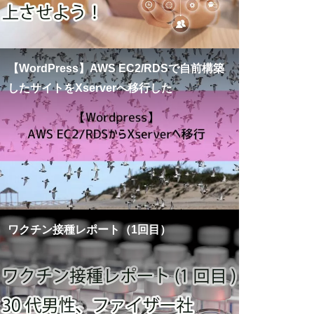
【WordPress】AWS EC2/RDSで自前構築
したサイトをXserverへ移行した
カテゴリー
IT技術
日記・雑記
経営・バックオフィス
ワクチン接種レポート（1回目）
育児