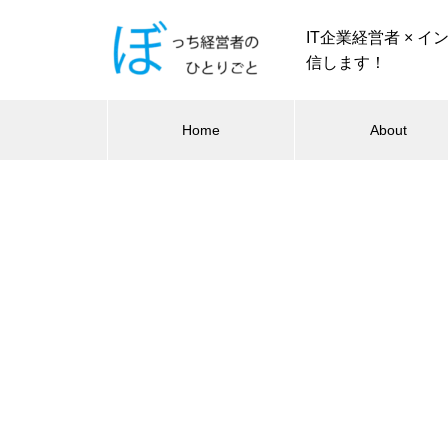
IT企業経営者 × 
信します！
Home
About
IT技術
労働保険の年度更新を電子申請
2024.09.24
してみよう
【WordPress】AWS EC2/RDSで自前
構築したサイトをXserverへ移行した
IT技術
工数削減！freee人事労務＋eLT