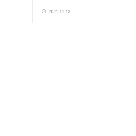
【WordPress】AWS EC2/RDS
IT技術
で自前構築したサイトをXserve
2021.11.13
rへ移行した
2023.06.20
RHELナレッジベースへのアクセス方法
【AWS EC2】
HULFT集信後ジョブ失敗時の動
IT技術
き（備忘）
2023.06.19
rpmdbが壊れた場合のリカバリ方法
【Linux】IDのロック、ロック
除方法