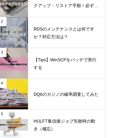
クアップ・リストア手順！必ず一
度は実施して理解しておこう！
2
RDSのメンテナンスとは何です
か？対応方法は？
3
【Tips】WinSCPをバッチで実行
する
4
DQ6のカジノの確率調査してみた
5
HULFT集信後ジョブ失敗時の動
き（備忘）