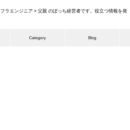
インフラエンジニア × 父親 のぼっち経営者です。役立つ情報を発
Category
Blog
最近の記事
経営・バックオフィス
IT技術
育児
法人税等の還付時期
所得税徴収高計算書（納期の特
おすすめページ