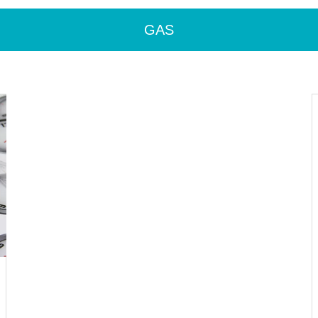
例）について
GAS
Google WorkspaceをIdPにしてA
WSマネジメントコンソールへロ
グイン（画像付き）
消費税の課税方法（原則課税or
RHELナレッジベースへのアクセ
簡易課税）はどうやって決め
ス方法【AWS EC2】
る？
今年も年末調整の時期がやって
きた！freee人事労務で楽をしよ
う！