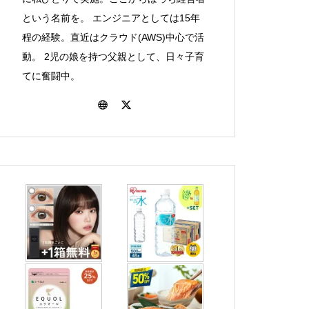
大容量ファイルを作成する方法
という名前を。 エンジニアとしては15年
（fsutilコマンド,ddコマンド）
程の経験。直近はクラウド(AWS)中心で活
動。 2児の娘を持つ父親として、日々子育
てに奮闘中。
rpmdbが壊れた場合のリカバリ
方法
公式AMIの探し方【RHEL、Win
dowsServer】