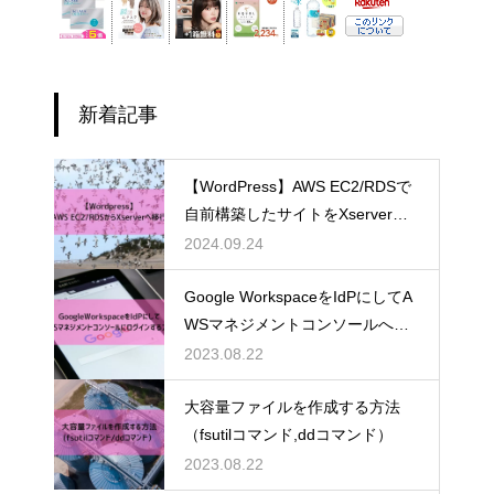
新着記事
【WordPress】AWS EC2/RDSで
自前構築したサイトをXserverへ
移行した
2024.09.24
Google WorkspaceをIdPにしてA
WSマネジメントコンソールへロ
グイン（画像付き）
2023.08.22
大容量ファイルを作成する方法
（fsutilコマンド,ddコマンド）
2023.08.22