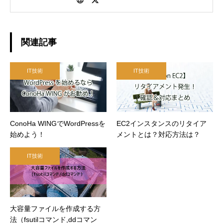
ました。 エンジニアとして：15年程の経験が
あり、直近はインフラクラウド(AWS)中心で活
動 父親として：2児の娘を持つ父親として、
日々子育てに奮闘中。
関連記事
IT技術
IT技術
ConoHa WINGでWordPressを
EC2インスタンスのリタイア
始めよう！
メントとは？対応方法は？
IT技術
大容量ファイルを作成する方
法（fsutilコマンド,ddコマン