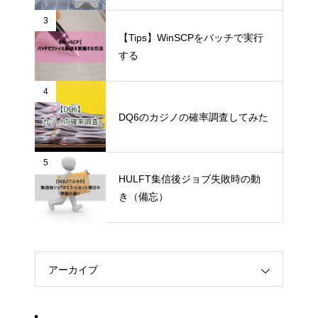
3
【Tips】WinSCPをバッチで実行
する
4
DQ6のカジノの確率調査してみた
5
HULFT集信後ジョブ失敗時の動
き（備忘）
アーカイブ