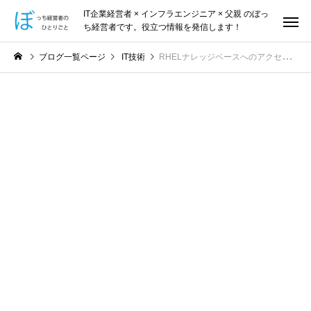
IT企業経営者 × インフラエンジニア × 父親 のぼっ
ち経営者です。役立つ情報を発信します！
ブログ一覧ページ
IT技術
RHELナレッジベースへのアクセス方法【AWS EC2】