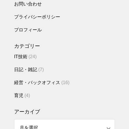
お問い合わせ
Google Workspa
ceをIdPにしてA
プライバシーポリシー
WSマネジメント
コンソールへロ
プロフィール
グイン（画像付
き）
カテゴリー
2023.08.22
IT技術
(24)
大容量ファイル
を作成する方法
日記・雑記
(7)
（fsutilコマンド,
ddコマンド）
経営・バックオフィス
(16)
育児
(4)
2023.07.03
アーカイブ
HULFT集信後ジ
ョブ失敗時の動
イブ
き（備忘）